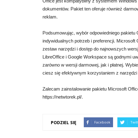
Office jest kompatybilny z systemem Windows 10
dokumentów. Pakiet ten oferuje również darmow
reklam.
Podsumowując, wybór odpowiedniego pakietu O
indywidualnych potrzeb i preferencji. Microsof
zestaw narzędzi i dostęp do najnowszych wersj
LibreOffice i Google Workspace są godnymi uwag
zarówno w wersji darmowej, jak i płatnej. Wybie
ciesz się efektywnym korzystaniem z narzędz
Zalecam zainstalowanie pakietu Microsoft Off
https://netwtorek.pl/.
PODZIEL SIĘ
Facebook
Twit