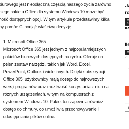
 biurowego jest nieodłączną częścią naszego życia zarówno
J
niego pakietu Office dla systemu Windows 10 może być
r
ość dostępnych opcji. W tym artykule przedstawimy kilka
M
f
aby pomóc Ci podjąć właściwą decyzję.
Re
1. Microsoft Office 365
I
Microsoft Office 365 jest jednym z najpopularniejszych
M
pakietów biurowych dostępnych na rynku. Oferuje on
28
pełen zestaw narzędzi, takich jak Word, Excel,
PowerPoint, Outlook i wiele innych. Dzięki subskrypcji
Office 365, użytkownicy mają dostęp do najnowszych
wersji programów oraz możliwość korzystania z nich na
różnych urządzeniach, w tym na komputerach z
systemem Windows 10. Pakiet ten zapewnia również
Ka
dostęp do chmury, co umożliwia przechowywanie i
udostępnianie plików online.