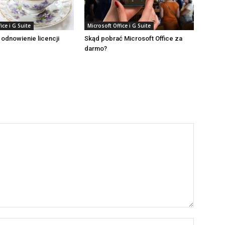
ice i G Suite
Microsoft Office i G Suite
 odnowienie licencji
Skąd pobrać Microsoft Office za
darmo?