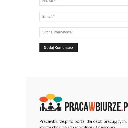
Pracawbiurze.pl to portal dla osób pracujących,
którzy chcą osiągnąć wolność finansową.