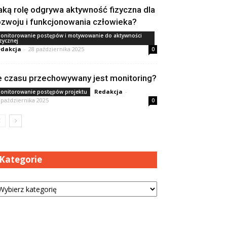
aką rolę odgrywa aktywność fizyczna dla
ozwoju i funkcjonowania człowieka?
onitorowanie postępów i motywowanie do aktywności
izycznej
dakcja
-
28 października 2025
0
le czasu przechowywany jest monitoring?
Redakcja
-
onitorowanie postępów projektu
 października 2025
0
Kategorie
tegorie