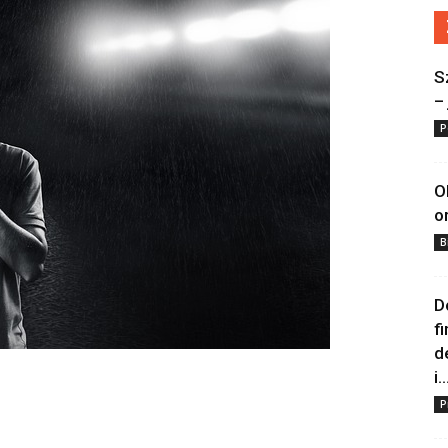
S
–
P
O
o
B
D
f
d
i..
P