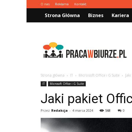
O nas
Reklama
Kontakt
Strona Główna
Biznes
Kariera
Pracawbiurze.pl
Strona główna
IT
Microsoft Office i G Suite
Jaki
IT
Microsoft Office i G Suite
Jaki pakiet Off
Przez
Redakcja
-
4 marca 2024
568
0