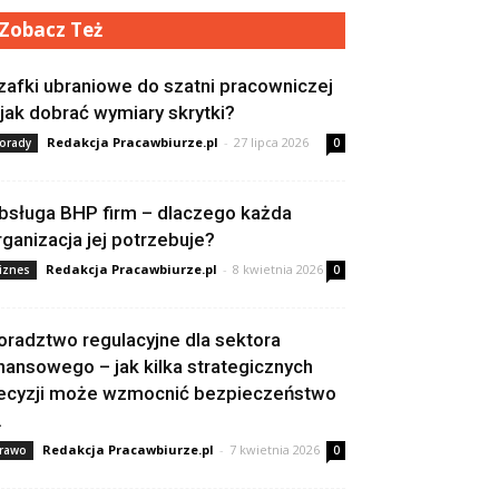
Zobacz Też
zafki ubraniowe do szatni pracowniczej
 jak dobrać wymiary skrytki?
Redakcja Pracawbiurze.pl
-
27 lipca 2026
orady
0
bsługa BHP firm – dlaczego każda
rganizacja jej potrzebuje?
Redakcja Pracawbiurze.pl
-
8 kwietnia 2026
iznes
0
oradztwo regulacyjne dla sektora
inansowego – jak kilka strategicznych
ecyzji może wzmocnić bezpieczeństwo
.
Redakcja Pracawbiurze.pl
-
7 kwietnia 2026
rawo
0