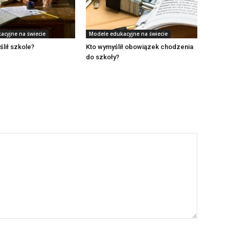
acyjne na świecie
Modele edukacyjne na świecie
ślił szkole?
Kto wymyślił obowiązek chodzenia
do szkoły?