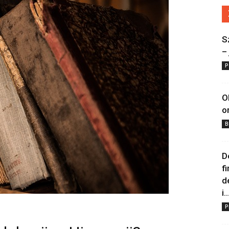
S
–
P
O
o
B
D
f
d
i..
P