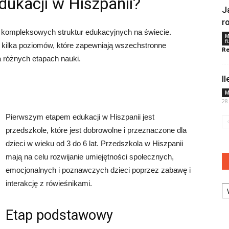
ukacji w Hiszpanii?
J
r
 i kompleksowych struktur edukacyjnych na świecie.
M
f
a kilka poziomów, które zapewniają wszechstronne
Re
 różnych etapach nauki.
I
M
28
Pierwszym etapem edukacji w Hiszpanii jest
przedszkole, które jest dobrowolne i przeznaczone dla
dzieci w wieku od 3 do 6 lat. Przedszkola w Hiszpanii
mają na celu rozwijanie umiejętności społecznych,
emocjonalnych i poznawczych dzieci poprzez zabawę i
Ka
interakcję z rówieśnikami.
Etap podstawowy