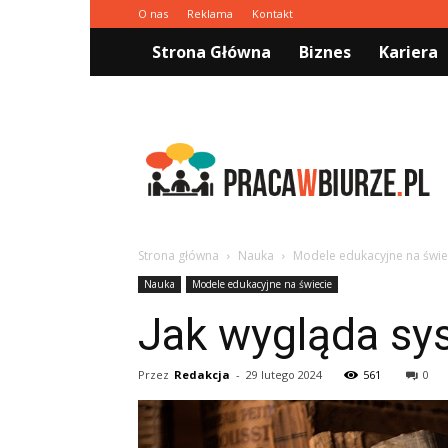
O nas
Reklama
Kontakt
Strona Główna
Biznes
Kariera
Pracawbiurze.pl
Strona główna
Nauka
Modele edukacyjne na świe
Nauka
Modele edukacyjne na świecie
Jak wygląda sys
Przez
Redakcja
-
29 lutego 2024
561
0