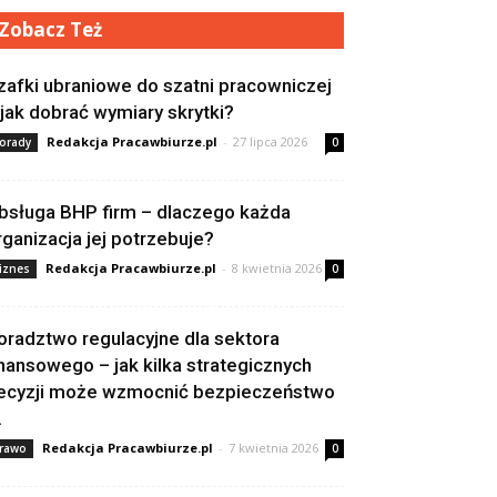
Zobacz Też
zafki ubraniowe do szatni pracowniczej
 jak dobrać wymiary skrytki?
Redakcja Pracawbiurze.pl
-
27 lipca 2026
orady
0
bsługa BHP firm – dlaczego każda
rganizacja jej potrzebuje?
Redakcja Pracawbiurze.pl
-
8 kwietnia 2026
iznes
0
oradztwo regulacyjne dla sektora
inansowego – jak kilka strategicznych
ecyzji może wzmocnić bezpieczeństwo
.
Redakcja Pracawbiurze.pl
-
7 kwietnia 2026
rawo
0