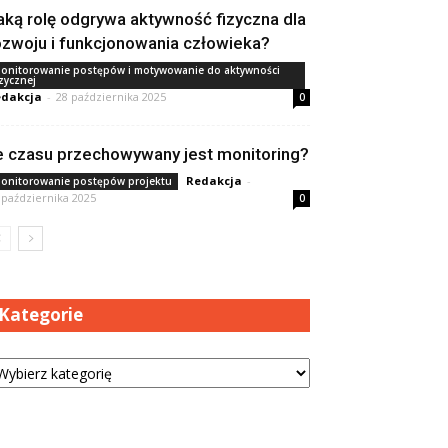
aką rolę odgrywa aktywność fizyczna dla
ozwoju i funkcjonowania człowieka?
onitorowanie postępów i motywowanie do aktywności
izycznej
dakcja
-
28 października 2025
0
le czasu przechowywany jest monitoring?
Redakcja
-
onitorowanie postępów projektu
 października 2025
0
Kategorie
tegorie