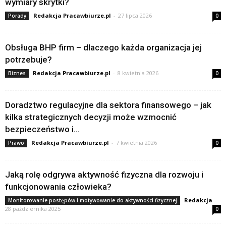
wymiary skrytki?
Redakcja Pracawbiurze.pl
-
27 lipca 2026
Porady
0
Obsługa BHP firm – dlaczego każda organizacja jej
potrzebuje?
Redakcja Pracawbiurze.pl
-
8 kwietnia 2026
Biznes
0
Doradztwo regulacyjne dla sektora finansowego – jak
kilka strategicznych decyzji może wzmocnić
bezpieczeństwo i...
Redakcja Pracawbiurze.pl
-
7 kwietnia 2026
Prawo
0
Jaką rolę odgrywa aktywność fizyczna dla rozwoju i
funkcjonowania człowieka?
Redakcja
-
Monitorowanie postępów i motywowanie do aktywności fizycznej
28 października 2025
0