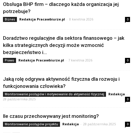
Obsługa BHP firm – dlaczego każda organizacja jej
potrzebuje?
Redakcja Pracawbiurze.pl
-
8 kwietnia 2026
Biznes
0
Doradztwo regulacyjne dla sektora finansowego – jak
kilka strategicznych decyzji może wzmocnić
bezpieczeństwo i...
Redakcja Pracawbiurze.pl
-
7 kwietnia 2026
Prawo
0
Jaką rolę odgrywa aktywność fizyczna dla rozwoju i
funkcjonowania człowieka?
Redakcja
-
Monitorowanie postępów i motywowanie do aktywności fizycznej
28 października 2025
0
Ile czasu przechowywany jest monitoring?
Redakcja
-
28 października 2025
Monitorowanie postępów projektu
0