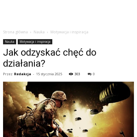
Strona główna
Nauka
Motywacja i inspiracja
Nauka
Motywacja i inspiracja
Jak odzyskać chęć do
działania?
Przez
Redakcja
-
15 stycznia 2025
303
0