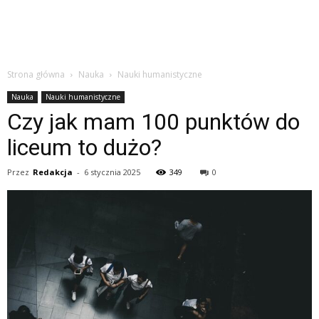
Strona główna
Nauka
Nauki humanistyczne
Nauka
Nauki humanistyczne
Czy jak mam 100 punktów do
liceum to dużo?
Przez
Redakcja
-
6 stycznia 2025
349
0