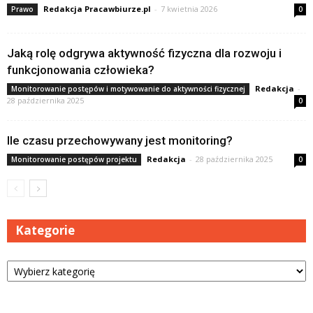
Redakcja Pracawbiurze.pl
-
7 kwietnia 2026
Prawo
0
Jaką rolę odgrywa aktywność fizyczna dla rozwoju i
funkcjonowania człowieka?
Redakcja
-
Monitorowanie postępów i motywowanie do aktywności fizycznej
28 października 2025
0
Ile czasu przechowywany jest monitoring?
Redakcja
-
28 października 2025
Monitorowanie postępów projektu
0
Kategorie
Kategorie