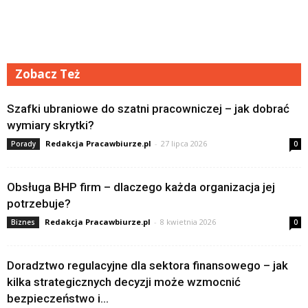
Zobacz Też
Szafki ubraniowe do szatni pracowniczej – jak dobrać
wymiary skrytki?
Redakcja Pracawbiurze.pl
-
27 lipca 2026
Porady
0
Obsługa BHP firm – dlaczego każda organizacja jej
potrzebuje?
Redakcja Pracawbiurze.pl
-
8 kwietnia 2026
Biznes
0
Doradztwo regulacyjne dla sektora finansowego – jak
kilka strategicznych decyzji może wzmocnić
bezpieczeństwo i...