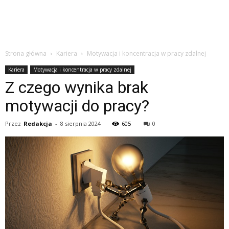
Strona główna
Kariera
Motywacja i koncentracja w pracy zdalnej
Kariera
Motywacja i koncentracja w pracy zdalnej
Z czego wynika brak
motywacji do pracy?
Przez
Redakcja
-
8 sierpnia 2024
605
0