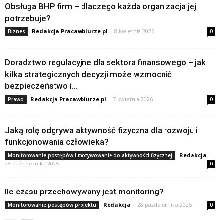
Obsługa BHP firm – dlaczego każda organizacja jej
potrzebuje?
Redakcja Pracawbiurze.pl
-
8 kwietnia 2026
Biznes
0
Doradztwo regulacyjne dla sektora finansowego – jak
kilka strategicznych decyzji może wzmocnić
bezpieczeństwo i...
Redakcja Pracawbiurze.pl
-
7 kwietnia 2026
Prawo
0
Jaką rolę odgrywa aktywność fizyczna dla rozwoju i
funkcjonowania człowieka?
Redakcja
-
Monitorowanie postępów i motywowanie do aktywności fizycznej
28 października 2025
0
Ile czasu przechowywany jest monitoring?
Redakcja
-
28 października 2025
Monitorowanie postępów projektu
0