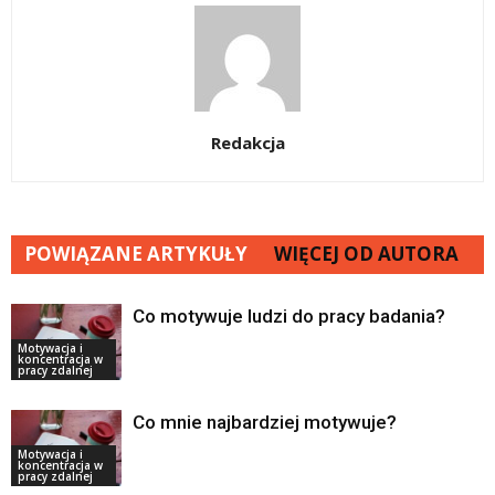
Redakcja
POWIĄZANE ARTYKUŁY
WIĘCEJ OD AUTORA
Co motywuje ludzi do pracy badania?
Motywacja i
koncentracja w
pracy zdalnej
Co mnie najbardziej motywuje?
Motywacja i
koncentracja w
pracy zdalnej