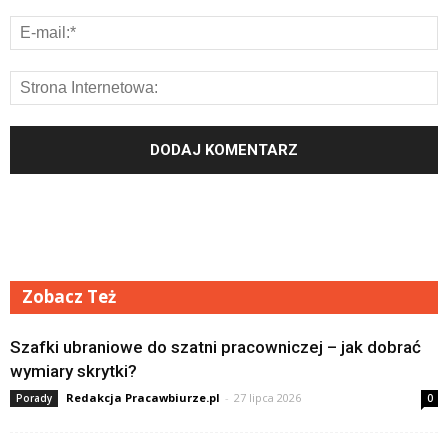
Zobacz Też
Szafki ubraniowe do szatni pracowniczej – jak dobrać
wymiary skrytki?
Redakcja Pracawbiurze.pl
-
27 lipca 2026
Porady
0