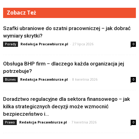
Zobacz Też
Szafki ubraniowe do szatni pracowniczej – jak dobrać
wymiary skrytki?
Redakcja Pracawbiurze.pl
-
27 lipca 2026
Porady
0
Obsługa BHP firm – dlaczego każda organizacja jej
potrzebuje?
Redakcja Pracawbiurze.pl
-
8 kwietnia 2026
Biznes
0
Doradztwo regulacyjne dla sektora finansowego – jak
kilka strategicznych decyzji może wzmocnić
bezpieczeństwo i...
Redakcja Pracawbiurze.pl
-
7 kwietnia 2026
Prawo
0