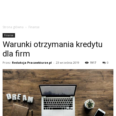
Strona główna
Finanse
Finanse
Warunki otrzymania kredytu
dla firm
Przez
Redakcja Pracawbiurze.pl
-
23 września 2019
1917
0