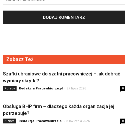
Zobacz Też
Szafki ubraniowe do szatni pracowniczej – jak dobrać
wymiary skrytki?
Redakcja Pracawbiurze.pl
-
27 lipca 2026
Porady
0
Obsługa BHP firm – dlaczego każda organizacja jej
potrzebuje?
Redakcja Pracawbiurze.pl
-
8 kwietnia 2026
Biznes
0