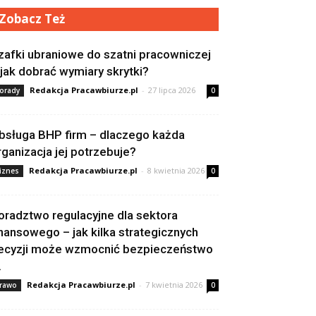
Zobacz Też
zafki ubraniowe do szatni pracowniczej
 jak dobrać wymiary skrytki?
Redakcja Pracawbiurze.pl
-
27 lipca 2026
orady
0
bsługa BHP firm – dlaczego każda
rganizacja jej potrzebuje?
Redakcja Pracawbiurze.pl
-
8 kwietnia 2026
iznes
0
oradztwo regulacyjne dla sektora
inansowego – jak kilka strategicznych
ecyzji może wzmocnić bezpieczeństwo
.
Redakcja Pracawbiurze.pl
-
7 kwietnia 2026
rawo
0