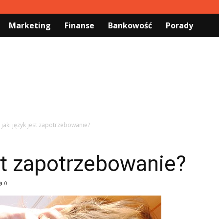
Marketing
Finanse
Bankowość
Porady
 jaki język jest zapotrzebowanie?
est zapotrzebowanie?
0