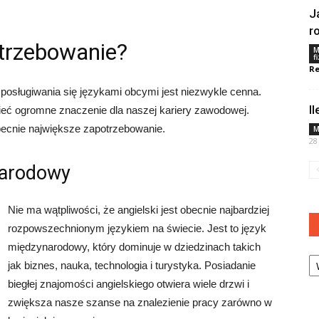
J
r
otrzebowanie?
M
f
Re
posługiwania się językami obcymi jest niezwykle cenna.
I
eć ogromne znaczenie dla naszej kariery zawodowej.
obecnie największe zapotrzebowanie.
M
28
narodowy
Nie ma wątpliwości, że angielski jest obecnie najbardziej
rozpowszechnionym językiem na świecie. Jest to język
międzynarodowy, który dominuje w dziedzinach takich
Ka
jak biznes, nauka, technologia i turystyka. Posiadanie
biegłej znajomości angielskiego otwiera wiele drzwi i
zwiększa nasze szanse na znalezienie pracy zarówno w