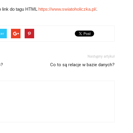
o link do tagu HTML
https://www.swiatoholiczka.pl/
.
ter
Następny artykuł
o?
Co to są relacje w bazie danych?