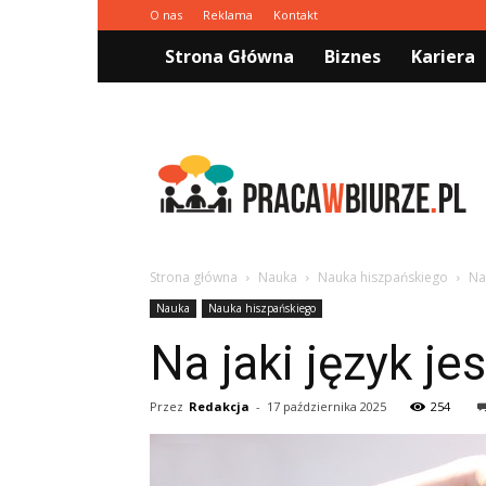
O nas
Reklama
Kontakt
Strona Główna
Biznes
Kariera
Pracawbiurze.pl
Strona główna
Nauka
Nauka hiszpańskiego
Na
Nauka
Nauka hiszpańskiego
Na jaki język j
Przez
Redakcja
-
17 października 2025
254