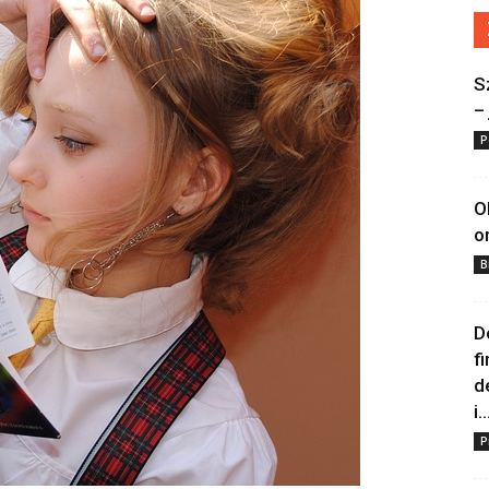
S
–
P
O
o
B
D
f
d
i..
P