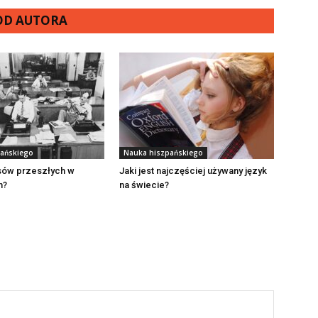
 OD AUTORA
ańskiego
Nauka hiszpańskiego
asów przeszłych w
Jaki jest najczęściej używany język
m?
na świecie?