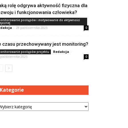
aką rolę odgrywa aktywność fizyczna dla
ozwoju i funkcjonowania człowieka?
onitorowanie postępów i motywowanie do aktywności
izycznej
dakcja
-
28 października 2025
0
le czasu przechowywany jest monitoring?
Redakcja
-
onitorowanie postępów projektu
 października 2025
0
Kategorie
tegorie