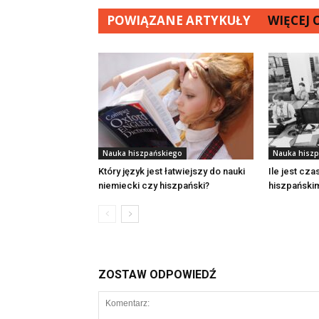
POWIĄZANE ARTYKUŁY
WIĘCEJ
Nauka hiszpańskiego
Nauka hiszp
Który język jest łatwiejszy do nauki
Ile jest cz
niemiecki czy hiszpański?
hiszpański
ZOSTAW ODPOWIEDŹ