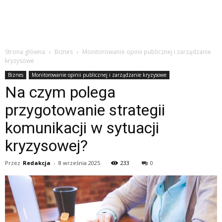
Strona główna
Biznes
Monitorowanie opinii publicznej i zarządzanie
kryzysowe
Biznes
Monitorowanie opinii publicznej i zarządzanie kryzysowe
Na czym polega
przygotowanie strategii
komunikacji w sytuacji
kryzysowej?
Przez
Redakcja
-
8 września 2025
233
0