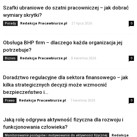
Szafki ubraniowe do szatni pracowniczej – jak dobrać
wymiary skrytki?
Redakcja Pracawbiurze.pl
-
27 lipca 2026
Porady
0
Obsługa BHP firm – dlaczego każda organizacja jej
potrzebuje?
Redakcja Pracawbiurze.pl
-
8 kwietnia 2026
Biznes
0
Doradztwo regulacyjne dla sektora finansowego – jak
kilka strategicznych decyzji może wzmocnić
bezpieczeństwo i...
Redakcja Pracawbiurze.pl
-
7 kwietnia 2026
Prawo
0
Jaką rolę odgrywa aktywność fizyczna dla rozwoju i
funkcjonowania człowieka?
Redakcja
-
Monitorowanie postępów i motywowanie do aktywności fizycznej