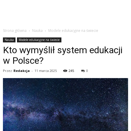
Strona główna
Nauka
Modele edukacyjne na świecie
Nauka
Modele edukacyjne na świecie
Kto wymyślił system edukacji
w Polsce?
Przez
Redakcja
-
11 marca 2025
245
0