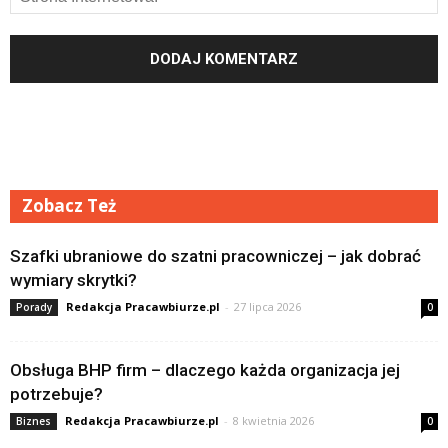
Zobacz Też
Szafki ubraniowe do szatni pracowniczej – jak dobrać
wymiary skrytki?
Redakcja Pracawbiurze.pl
-
27 lipca 2026
Porady
0
Obsługa BHP firm – dlaczego każda organizacja jej
potrzebuje?
Redakcja Pracawbiurze.pl
-
8 kwietnia 2026
Biznes
0