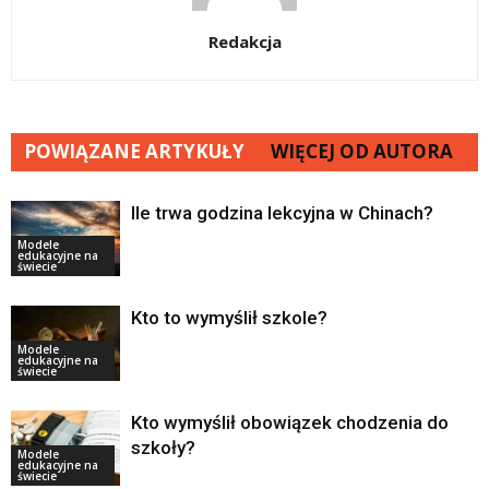
Redakcja
POWIĄZANE ARTYKUŁY
WIĘCEJ OD AUTORA
Ile trwa godzina lekcyjna w Chinach?
Modele
edukacyjne na
świecie
Kto to wymyślił szkole?
Modele
edukacyjne na
świecie
Kto wymyślił obowiązek chodzenia do
szkoły?
Modele
edukacyjne na
świecie