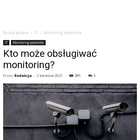
Strona główna
IT
Monitoring systemów
IT
Monitoring systemów
Kto może obsługiwać
monitoring?
Przez
Redakcja
-
2 kwietnia 2025
291
0