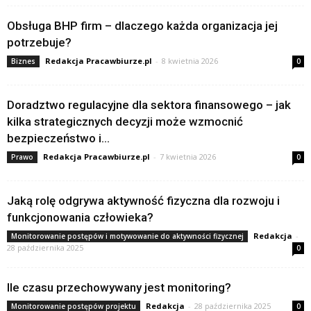
Obsługa BHP firm – dlaczego każda organizacja jej
potrzebuje?
Redakcja Pracawbiurze.pl
-
8 kwietnia 2026
Biznes
0
Doradztwo regulacyjne dla sektora finansowego – jak
kilka strategicznych decyzji może wzmocnić
bezpieczeństwo i...
Redakcja Pracawbiurze.pl
-
7 kwietnia 2026
Prawo
0
Jaką rolę odgrywa aktywność fizyczna dla rozwoju i
funkcjonowania człowieka?
Redakcja
-
Monitorowanie postępów i motywowanie do aktywności fizycznej
28 października 2025
0
Ile czasu przechowywany jest monitoring?
Redakcja
-
28 października 2025
Monitorowanie postępów projektu
0