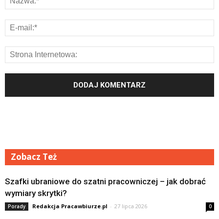
Zobacz Też
Szafki ubraniowe do szatni pracowniczej – jak dobrać
wymiary skrytki?
Redakcja Pracawbiurze.pl
-
27 lipca 2026
Porady
0