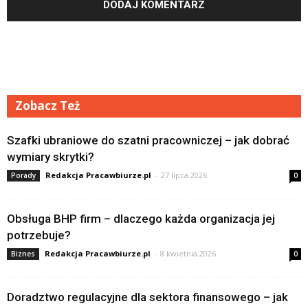
Zobacz Też
Szafki ubraniowe do szatni pracowniczej – jak dobrać
wymiary skrytki?
Redakcja Pracawbiurze.pl
-
27 lipca 2026
Porady
0
Obsługa BHP firm – dlaczego każda organizacja jej
potrzebuje?
Redakcja Pracawbiurze.pl
-
8 kwietnia 2026
Biznes
0
Doradztwo regulacyjne dla sektora finansowego – jak