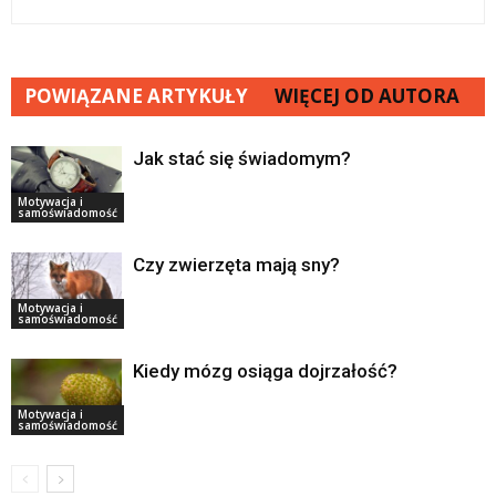
POWIĄZANE ARTYKUŁY
WIĘCEJ OD AUTORA
Jak stać się świadomym?
Motywacja i
samoświadomość
Czy zwierzęta mają sny?
Motywacja i
samoświadomość
Kiedy mózg osiąga dojrzałość?
Motywacja i
samoświadomość