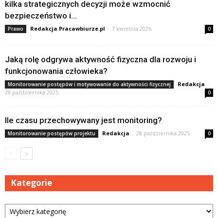
kilka strategicznych decyzji może wzmocnić
bezpieczeństwo i...
Redakcja Pracawbiurze.pl
-
7 kwietnia 2026
Prawo
0
Jaką rolę odgrywa aktywność fizyczna dla rozwoju i
funkcjonowania człowieka?
Redakcja
-
Monitorowanie postępów i motywowanie do aktywności fizycznej
28 października 2025
0
Ile czasu przechowywany jest monitoring?
Redakcja
-
28 października 2025
Monitorowanie postępów projektu
0
Kategorie
Kategorie