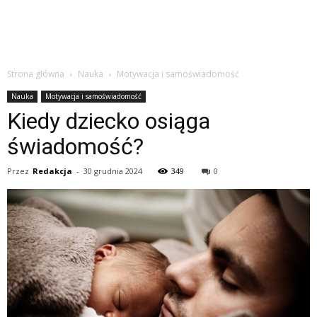
Strona główna
Nauka
Motywacja i samoświadomość
Nauka
Motywacja i samoświadomość
Kiedy dziecko osiąga
świadomość?
Przez
Redakcja
-
30 grudnia 2024
349
0