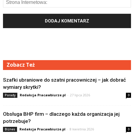
Zobacz Też
Szafki ubraniowe do szatni pracowniczej – jak dobrać
wymiary skrytki?
Redakcja Pracawbiurze.pl
-
27 lipca 2026
Porady
0
Obsługa BHP firm – dlaczego każda organizacja jej
potrzebuje?
Redakcja Pracawbiurze.pl
-
8 kwietnia 2026
Biznes
0