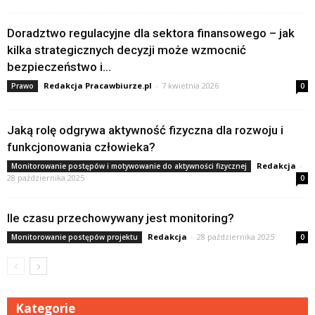
Doradztwo regulacyjne dla sektora finansowego – jak
kilka strategicznych decyzji może wzmocnić
bezpieczeństwo i...
Redakcja Pracawbiurze.pl
-
7 kwietnia 2026
Prawo
0
Jaką rolę odgrywa aktywność fizyczna dla rozwoju i
funkcjonowania człowieka?
Redakcja
-
Monitorowanie postępów i motywowanie do aktywności fizycznej
28 października 2025
0
Ile czasu przechowywany jest monitoring?
Redakcja
-
28 października 2025
Monitorowanie postępów projektu
0
Kategorie