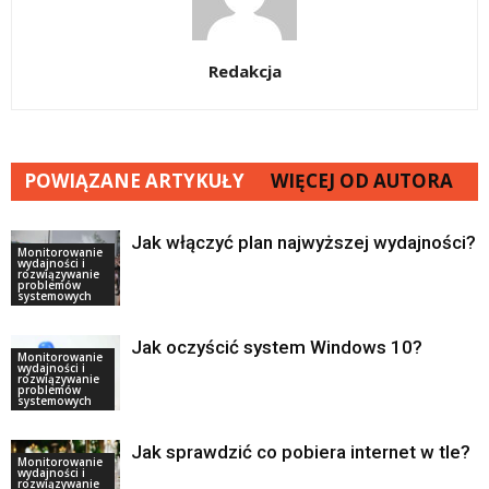
Redakcja
POWIĄZANE ARTYKUŁY
WIĘCEJ OD AUTORA
Jak włączyć plan najwyższej wydajności?
Monitorowanie
wydajności i
rozwiązywanie
problemów
systemowych
Jak oczyścić system Windows 10?
Monitorowanie
wydajności i
rozwiązywanie
problemów
systemowych
Jak sprawdzić co pobiera internet w tle?
Monitorowanie
wydajności i
rozwiązywanie