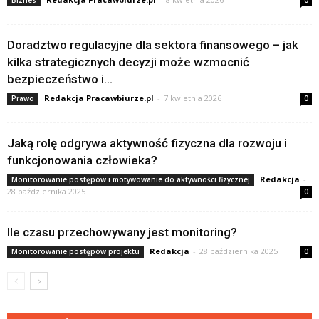
Biznes
0
Doradztwo regulacyjne dla sektora finansowego – jak
kilka strategicznych decyzji może wzmocnić
bezpieczeństwo i...
Redakcja Pracawbiurze.pl
-
7 kwietnia 2026
Prawo
0
Jaką rolę odgrywa aktywność fizyczna dla rozwoju i
funkcjonowania człowieka?
Redakcja
-
Monitorowanie postępów i motywowanie do aktywności fizycznej
28 października 2025
0
Ile czasu przechowywany jest monitoring?
Redakcja
-
28 października 2025
Monitorowanie postępów projektu
0