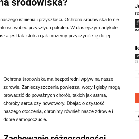
ona środowiska?
J
r
naszego istnienia i przyszłości. Ochrona środowiska to nie
M
f
ialność wobec przyszłych pokoleń. W dzisiejszym artykule
Re
ka jest tak istotna i jak możemy przyczynić się do jej
I
M
28
Ochrona środowiska ma bezpośredni wpływ na nasze
zdrowie. Zanieczyszczenia powietrza, wody i gleby mogą
prowadzić do poważnych chorób, takich jak astma,
choroby serca czy nowotwory. Dbając o czystość
Ka
naszego otoczenia, chronimy również nasze zdrowie i
dobre samopoczucie.
Zachowanie różnorodności