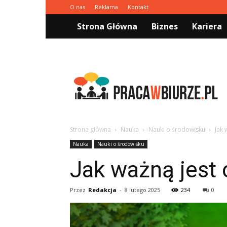
O nas
Reklama
Kontakt
Strona Główna
Biznes
Kariera
Pracawbiurze.pl
Strona główna
Nauka
Nauki o środowisku
Jak 
Nauka
Nauki o środowisku
Jak ważną jest
Przez
Redakcja
-
8 lutego 2025
234
0