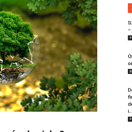
S
–
P
O
o
B
D
f
d
i..
P