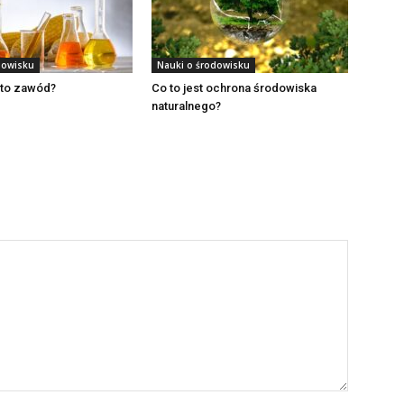
dowisku
Nauki o środowisku
 to zawód?
Co to jest ochrona środowiska
naturalnego?