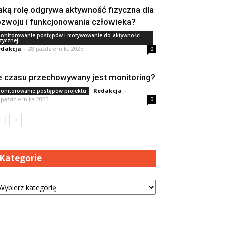
aką rolę odgrywa aktywność fizyczna dla
ozwoju i funkcjonowania człowieka?
onitorowanie postępów i motywowanie do aktywności
izycznej
dakcja
-
28 października 2025
0
le czasu przechowywany jest monitoring?
Redakcja
-
onitorowanie postępów projektu
 października 2025
0
Kategorie
tegorie