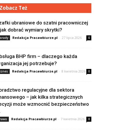
Zobacz Też
zafki ubraniowe do szatni pracowniczej
 jak dobrać wymiary skrytki?
Redakcja Pracawbiurze.pl
-
27 lipca 2026
orady
0
bsługa BHP firm – dlaczego każda
rganizacja jej potrzebuje?
Redakcja Pracawbiurze.pl
-
8 kwietnia 2026
iznes
0
oradztwo regulacyjne dla sektora
inansowego – jak kilka strategicznych
ecyzji może wzmocnić bezpieczeństwo
.
Redakcja Pracawbiurze.pl
-
7 kwietnia 2026
rawo
0