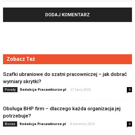
Zobacz Też
Szafki ubraniowe do szatni pracowniczej – jak dobrać
wymiary skrytki?
Redakcja Pracawbiurze.pl
-
27 lipca 2026
Porady
0
Obsługa BHP firm – dlaczego każda organizacja jej
potrzebuje?
Redakcja Pracawbiurze.pl
-
8 kwietnia 2026
Biznes
0