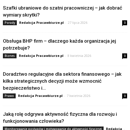
Szafki ubraniowe do szatni pracowniczej – jak dobrać
wymiary skrytki?
Redakcja Pracawbiurze.pl
-
27 lipca 2026
Porady
0
Obsługa BHP firm – dlaczego każda organizacja jej
potrzebuje?
Redakcja Pracawbiurze.pl
-
8 kwietnia 2026
Biznes
0
Doradztwo regulacyjne dla sektora finansowego – jak
kilka strategicznych decyzji może wzmocnić
bezpieczeństwo i...
Redakcja Pracawbiurze.pl
-
7 kwietnia 2026
Prawo
0
Jaką rolę odgrywa aktywność fizyczna dla rozwoju i
funkcjonowania człowieka?
Redakcja
-
Monitorowanie postępów i motywowanie do aktywności fizycznej