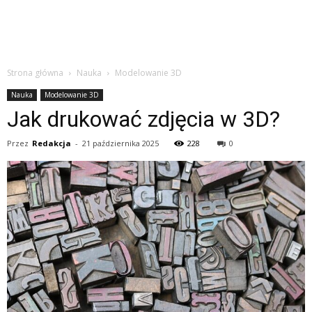
Strona główna
Nauka
Modelowanie 3D
Nauka
Modelowanie 3D
Jak drukować zdjęcia w 3D?
Przez
Redakcja
-
21 października 2025
228
0