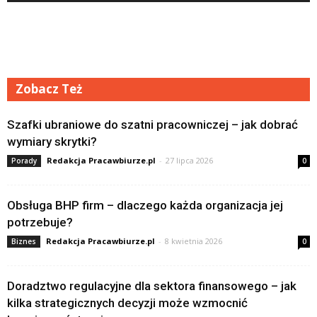
Zobacz Też
Szafki ubraniowe do szatni pracowniczej – jak dobrać
wymiary skrytki?
Redakcja Pracawbiurze.pl
-
27 lipca 2026
Porady
0
Obsługa BHP firm – dlaczego każda organizacja jej
potrzebuje?
Redakcja Pracawbiurze.pl
-
8 kwietnia 2026
Biznes
0
Doradztwo regulacyjne dla sektora finansowego – jak
kilka strategicznych decyzji może wzmocnić