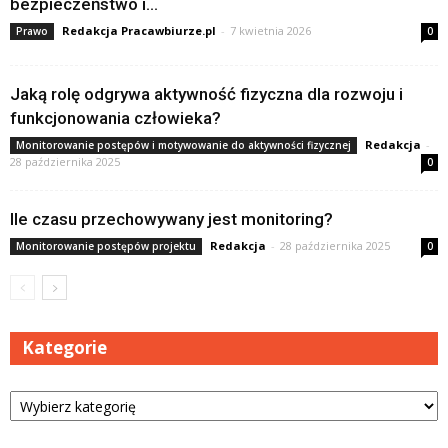
bezpieczeństwo i...
Redakcja Pracawbiurze.pl
-
7 kwietnia 2026
Prawo
0
Jaką rolę odgrywa aktywność fizyczna dla rozwoju i
funkcjonowania człowieka?
Redakcja
-
Monitorowanie postępów i motywowanie do aktywności fizycznej
28 października 2025
0
Ile czasu przechowywany jest monitoring?
Redakcja
-
28 października 2025
Monitorowanie postępów projektu
0
Kategorie
Kategorie