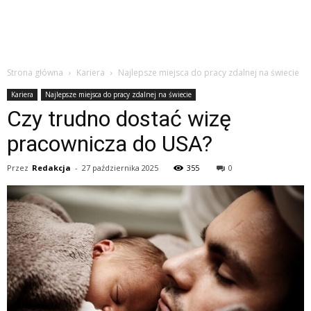
Strona główna
Kariera
Najlepsze miejsca do pracy zdalnej na świecie
Kariera
Najlepsze miejsca do pracy zdalnej na świecie
Czy trudno dostać wizę
pracownicza do USA?
Przez
Redakcja
-
27 października 2025
355
0