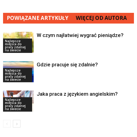
POWIĄZANE ARTYKUŁY
WIĘCEJ OD AUTORA
W czym najłatwiej wygrać pieniądze?
Najlepsze
miejsca do
pracy zdalnej
na świecie
Gdzie pracuje się zdalnie?
Najlepsze
miejsca do
pracy zdalnej
na świecie
Jaka praca z językiem angielskim?
Najlepsze
miejsca do
pracy zdalnej
na świecie