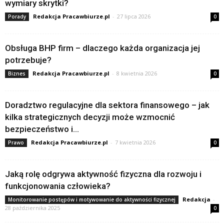
wymiary skrytki?
Redakcja Pracawbiurze.pl
-
27 lipca 2026
Porady
0
Obsługa BHP firm – dlaczego każda organizacja jej
potrzebuje?
Redakcja Pracawbiurze.pl
-
8 kwietnia 2026
Biznes
0
Doradztwo regulacyjne dla sektora finansowego – jak
kilka strategicznych decyzji może wzmocnić
bezpieczeństwo i...
Redakcja Pracawbiurze.pl
-
7 kwietnia 2026
Prawo
0
Jaką rolę odgrywa aktywność fizyczna dla rozwoju i
funkcjonowania człowieka?
Redakcja
-
Monitorowanie postępów i motywowanie do aktywności fizycznej
28 października 2025
0