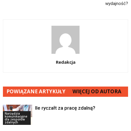
wydajność?
Redakcja
POWIĄZANE ARTYKUŁY
WIĘCEJ OD AUTORA
Ile ryczałt za pracę zdalną?
Narzędzia
komunikacyjne
dla zespołów
zdalnych