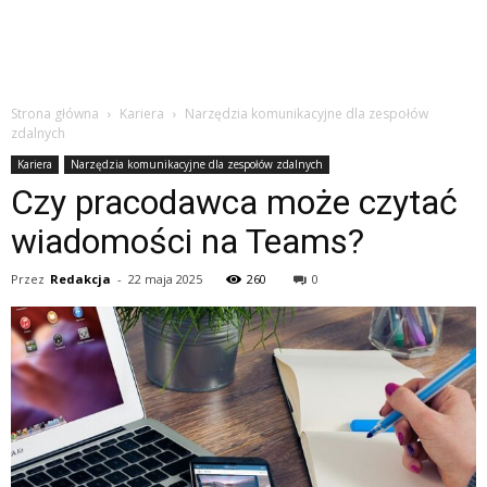
Strona główna
Kariera
Narzędzia komunikacyjne dla zespołów
zdalnych
Kariera
Narzędzia komunikacyjne dla zespołów zdalnych
Czy pracodawca może czytać
wiadomości na Teams?
Przez
Redakcja
-
22 maja 2025
260
0