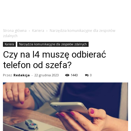
Strona główna
Kariera
Narzędzia komunikacyjne dla zespołów
zdalnych
Kariera
Narzędzia komunikacyjne dla zespołów zdalnych
Czy na l4 muszę odbierać
telefon od szefa?
Przez
Redakcja
-
22 grudnia 2023
1443
0