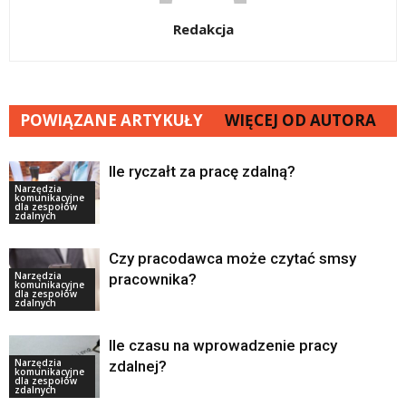
Redakcja
POWIĄZANE ARTYKUŁY
WIĘCEJ OD AUTORA
Ile ryczałt za pracę zdalną?
Narzędzia
komunikacyjne
dla zespołów
zdalnych
Czy pracodawca może czytać smsy
Narzędzia
pracownika?
komunikacyjne
dla zespołów
zdalnych
Ile czasu na wprowadzenie pracy
Narzędzia
zdalnej?
komunikacyjne
dla zespołów
zdalnych