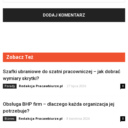
Zobacz Też
Szafki ubraniowe do szatni pracowniczej – jak dobrać
wymiary skrytki?
Redakcja Pracawbiurze.pl
-
27 lipca 2026
Porady
0
Obsługa BHP firm – dlaczego każda organizacja jej
potrzebuje?
Redakcja Pracawbiurze.pl
-
8 kwietnia 2026
Biznes
0