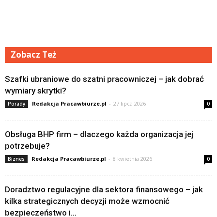
Zobacz Też
Szafki ubraniowe do szatni pracowniczej – jak dobrać
wymiary skrytki?
Redakcja Pracawbiurze.pl
-
27 lipca 2026
Porady
0
Obsługa BHP firm – dlaczego każda organizacja jej
potrzebuje?
Redakcja Pracawbiurze.pl
-
8 kwietnia 2026
Biznes
0
Doradztwo regulacyjne dla sektora finansowego – jak
kilka strategicznych decyzji może wzmocnić
bezpieczeństwo i...