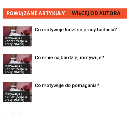
POWIĄZANE ARTYKUŁY
WIĘCEJ OD AUTORA
Co motywuje ludzi do pracy badania?
Motywacja i
koncentracja w
pracy zdalnej
Co mnie najbardziej motywuje?
Motywacja i
koncentracja w
pracy zdalnej
Co motywuje do pomagania?
Motywacja i
koncentracja w
pracy zdalnej