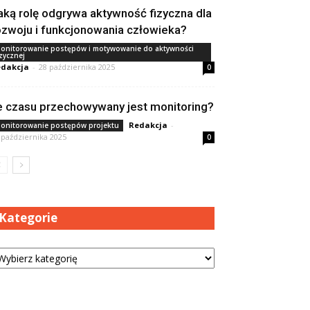
aką rolę odgrywa aktywność fizyczna dla
ozwoju i funkcjonowania człowieka?
onitorowanie postępów i motywowanie do aktywności
izycznej
dakcja
-
28 października 2025
0
le czasu przechowywany jest monitoring?
Redakcja
-
onitorowanie postępów projektu
 października 2025
0
Kategorie
tegorie