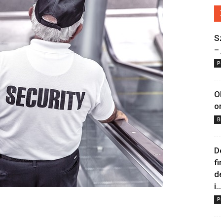
S
–
P
O
o
B
D
f
d
i..
P