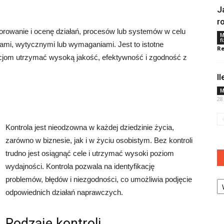
J
r
torowanie i ocenę działań, procesów lub systemów w celu
M
f
ami, wytycznymi lub wymaganiami. Jest to istotne
Re
acjom utrzymać wysoką jakość, efektywność i zgodność z
I
M
28
Kontrola jest nieodzowna w każdej dziedzinie życia,
zarówno w biznesie, jak i w życiu osobistym. Bez kontroli
trudno jest osiągnąć cele i utrzymać wysoki poziom
wydajności. Kontrola pozwala na identyfikację
Ka
problemów, błędów i niezgodności, co umożliwia podjęcie
odpowiednich działań naprawczych.
Rodzaje kontroli