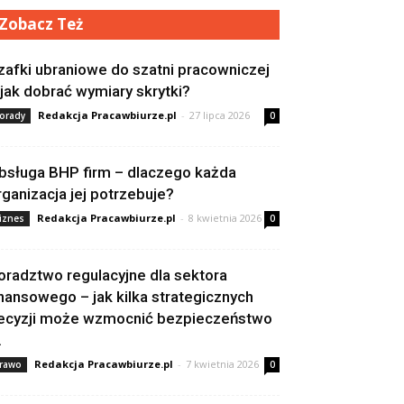
Zobacz Też
zafki ubraniowe do szatni pracowniczej
 jak dobrać wymiary skrytki?
Redakcja Pracawbiurze.pl
-
27 lipca 2026
orady
0
bsługa BHP firm – dlaczego każda
rganizacja jej potrzebuje?
Redakcja Pracawbiurze.pl
-
8 kwietnia 2026
iznes
0
oradztwo regulacyjne dla sektora
inansowego – jak kilka strategicznych
ecyzji może wzmocnić bezpieczeństwo
.
Redakcja Pracawbiurze.pl
-
7 kwietnia 2026
rawo
0