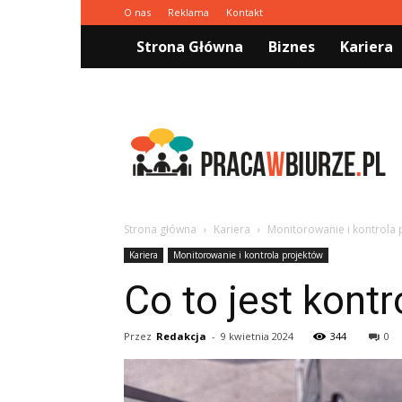
O nas
Reklama
Kontakt
Strona Główna
Biznes
Kariera
Pracawbiurze.pl
Strona główna
Kariera
Monitorowanie i kontrola 
Kariera
Monitorowanie i kontrola projektów
Co to jest kontr
Przez
Redakcja
-
9 kwietnia 2024
344
0