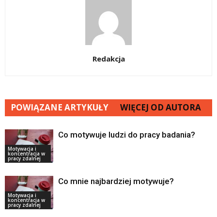
Redakcja
POWIĄZANE ARTYKUŁY
WIĘCEJ OD AUTORA
Co motywuje ludzi do pracy badania?
Motywacja i
koncentracja w
pracy zdalnej
Co mnie najbardziej motywuje?
Motywacja i
koncentracja w
pracy zdalnej