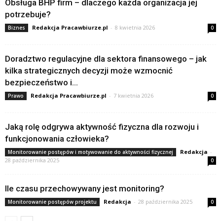
Obsługa BHP firm – dlaczego każda organizacja jej
potrzebuje?
Redakcja Pracawbiurze.pl
-
8 kwietnia 2026
Biznes
0
Doradztwo regulacyjne dla sektora finansowego – jak
kilka strategicznych decyzji może wzmocnić
bezpieczeństwo i...
Redakcja Pracawbiurze.pl
-
7 kwietnia 2026
Prawo
0
Jaką rolę odgrywa aktywność fizyczna dla rozwoju i
funkcjonowania człowieka?
Redakcja
-
Monitorowanie postępów i motywowanie do aktywności fizycznej
28 października 2025
0
Ile czasu przechowywany jest monitoring?
Redakcja
-
28 października 2025
Monitorowanie postępów projektu
0