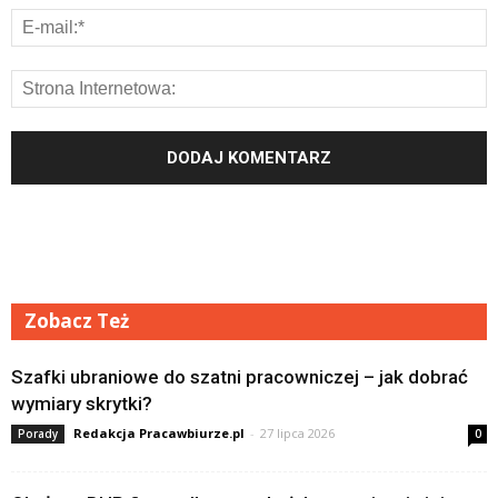
Zobacz Też
Szafki ubraniowe do szatni pracowniczej – jak dobrać
wymiary skrytki?
Redakcja Pracawbiurze.pl
-
27 lipca 2026
Porady
0