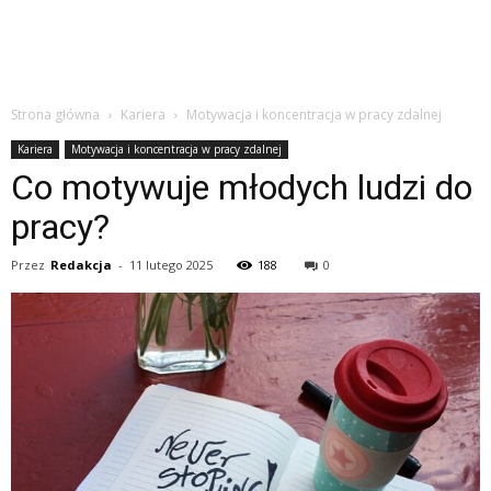
Strona główna
Kariera
Motywacja i koncentracja w pracy zdalnej
Kariera
Motywacja i koncentracja w pracy zdalnej
Co motywuje młodych ludzi do
pracy?
Przez
Redakcja
-
11 lutego 2025
188
0