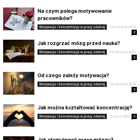
Na czym polega motywowanie
pracowników?
5 września 2025
Motywacja i koncentracja w pracy zdalnej
0
Jak rozgrzać mózg przed nauka?
24 sierpnia 2025
Motywacja i koncentracja w pracy zdalnej
0
Od czego zależy motywacja?
23 sierpnia 2025
Motywacja i koncentracja w pracy zdalnej
0
Jak można kształtować koncentrację?
23 lipca 2025
Motywacja i koncentracja w pracy zdalnej
0
Jak stymulować pracę mózgu?