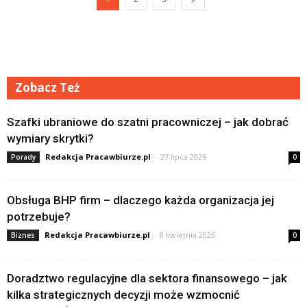
Zobacz Też
Szafki ubraniowe do szatni pracowniczej – jak dobrać
wymiary skrytki?
Redakcja Pracawbiurze.pl
-
27 lipca 2026
Porady
0
Obsługa BHP firm – dlaczego każda organizacja jej
potrzebuje?
Redakcja Pracawbiurze.pl
-
8 kwietnia 2026
Biznes
0
Doradztwo regulacyjne dla sektora finansowego – jak
kilka strategicznych decyzji może wzmocnić