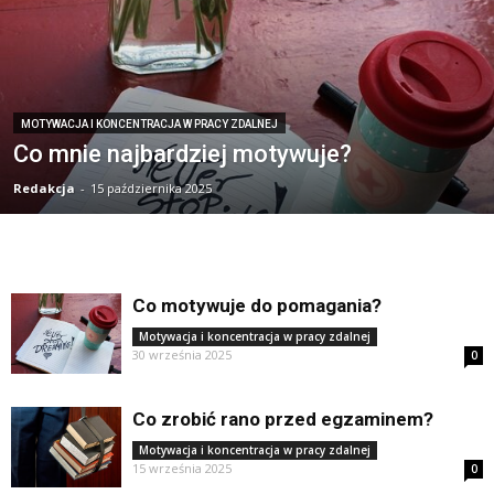
MOTYWACJA I KONCENTRACJA W PRACY ZDALNEJ
Co mnie najbardziej motywuje?
Redakcja
-
15 października 2025
Co motywuje do pomagania?
Motywacja i koncentracja w pracy zdalnej
30 września 2025
0
Co zrobić rano przed egzaminem?
Motywacja i koncentracja w pracy zdalnej
15 września 2025
0